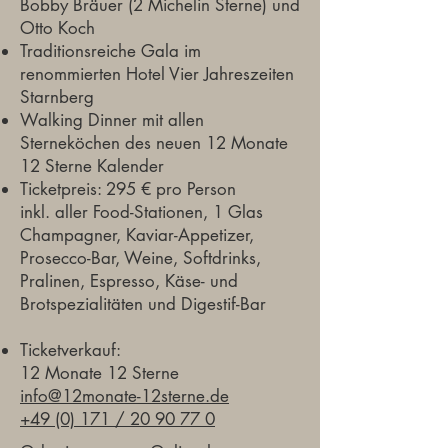
Bobby Bräuer (2 Michelin Sterne) und
Otto Koch
Traditionsreiche Gala im
renommierten Hotel Vier Jahreszeiten
Starnberg
Walking Dinner mit allen
Sterneköchen des neuen 12 Monate
12 Sterne Kalender
Ticketpreis: 295 € pro Person
inkl. aller Food-Stationen, 1 Glas
Champagner, Kaviar-Appetizer,
Prosecco-Bar, Weine, Softdrinks,
Pralinen, Espresso, Käse- und
Brotspezialitäten und Digestif-Bar
Ticketverkauf:
12 Monate 12 Sterne
info@12monate-12sterne.de
+49 (0) 171 / 20 90 77 0