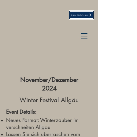
Zum Ticketshop
November/Dezember
2024
Winter Festival Allgäu
Event Details:
Neues Format: Winterzauber im
verschneiten Allgäu
Lassen Sie sich überraschen vom