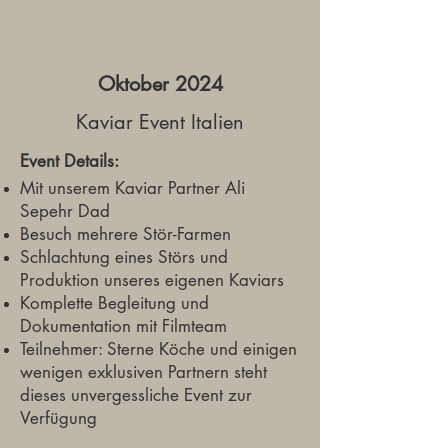
Oktober 2024
Kaviar Event Italien
Event Details:
Mit unserem Kaviar Partner Ali
Sepehr Dad
Besuch mehrere Stör-Farmen
Schlachtung eines Störs und
Produktion unseres eigenen Kaviars
Komplette Begleitung und
Dokumentation mit Filmteam
Teilnehmer: Sterne Köche und einigen
wenigen exklusiven Partnern steht
dieses unvergessliche Event zur
Verfügung