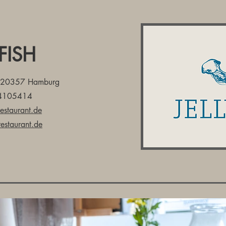
YFISH
• 20357 Hamburg
4105414
restaurant.de
restaurant.de